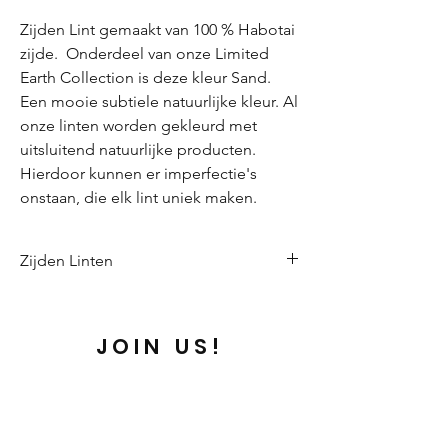
Zijden Lint gemaakt van 100 % Habotai
zijde. Onderdeel van onze Limited
Earth Collection is deze kleur Sand.
Een mooie subtiele natuurlijke kleur. Al
onze linten worden gekleurd met
uitsluitend natuurlijke producten.
Hierdoor kunnen er imperfectie's
onstaan, die elk lint uniek maken.
Zijden Linten
Perfectly imperfect
Deze zijden linten worden met de hand
gemaakt en gekleurd. Het kan zijn dat er
JOIN US!
minime imperfectie's zijn in de maat en de
kleur. Juist deze imperfectie's maken de
Email
linten authentiek.