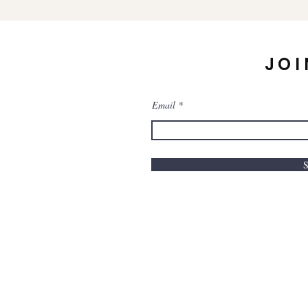
JOI
Email
S