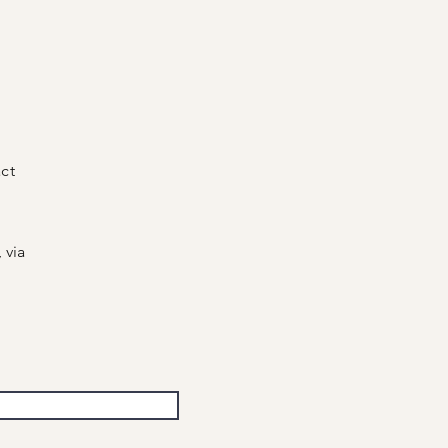
act
 via