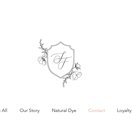
 All
Our Story
Natural Dye
Contact
Loyalty