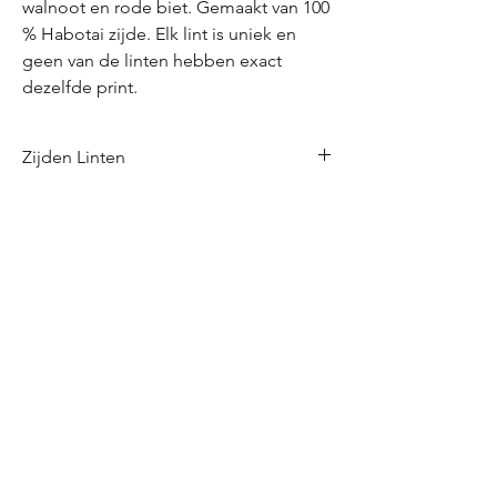
walnoot en rode biet. Gemaakt van 100
% Habotai zijde. Elk lint is uniek en
geen van de linten hebben exact
dezelfde print.
Zijden Linten
Perfectly imperfect
Deze zijden linten worden met de hand
gemaakt en gekleurd. Het kan zijn dat er
JOIN US!
minime imperfectie's zijn in de maat en de
kleur. Juist deze imperfectie's maken de
Email
linten authentiek.
Send