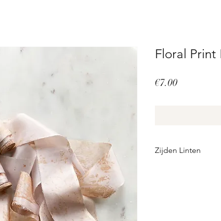
Floral Prin
Price
€7.00
Zijden Linten
Perfectly imperfect
Deze zijden linten 
gekleurd. Het kan zij
de maat en de kleur.
linten authentiek.