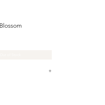
t Blossom
Out of Stock
worden met de hand gemaakt en
n dat er minime imperfectie's zijn in
 Juist deze imperfectie's maken de